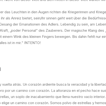
r das Leuchten in den Augen richten die Kriegerinnen und Krieger
ihr als Anreiz bietet, sein/ihr sinnen geht weit über die Bedürf
Gesang der Emanationen des Adlers. Lebendig zu sein, am Leben 
ch Kraft, „poder Personal“ des Zauberers. Der magische Klang des
t einem Wink des kleinen Fingers bewegen. Bis dahin fehlt nur ei
alles ist in mir.“ INTENTO!
n
 vuelta atrás. Un corazón ardiente busca la veracidad y la libertad
o por un camino con corazón. La añoranza en el pecho hace suspir
trellas, un soplo de inacabamiento que llena nuestro vacío interio
 elige un camino con corazón. Somos polvo de estrellas y hemos e