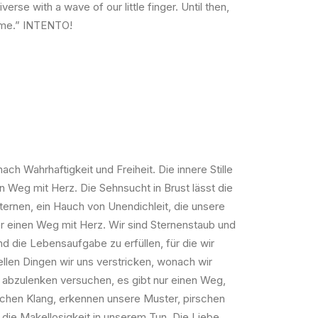
se with a wave of our little finger. Until then,
in me.” INTENTO!
h Wahrhaftigkeit und Freiheit. Die innere Stille
en Weg mit Herz. Die Sehnsucht in Brust lässt die
 Sternen, ein Hauch von Unendichleit, die unsere
ger einen Weg mit Herz. Wir sind Sternenstaub und
 die Lebensaufgabe zu erfüllen, für die wir
ellen Dingen wir uns verstricken, wonach wir
 abzulenken versuchen, es gibt nur einen Weg,
ischen Klang, erkennen unsere Muster, pirschen
 die Makellosigkeit in unserem Tun. Die Liebe