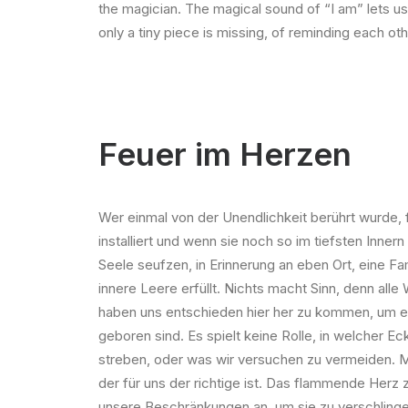
the magician. The magical sound of “I am” lets us 
only a tiny piece is missing, of reminding each ot
Feuer im Herzen
Wer einmal von der Unendlichkeit berührt wurde, f
installiert und wenn sie noch so im tiefsten Inner
Seele seufzen, in Erinnerung an eben Ort, eine Fam
innere Leere erfüllt. Nichts macht Sinn, denn all
haben uns entschieden hier her zu kommen, um ei
geboren sind. Es spielt keine Rolle, in welcher E
streben, oder was wir versuchen zu vermeiden. M
der für uns der richtige ist. Das flammende Herz
unsere Beschränkungen an, um sie zu verschlingen