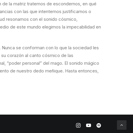
cón de la matriz tratemos de escondernos, en qué
ncias con las que intentemos justificarnos o
ietud resonamos con el sonido cósmico,
edio de este mundo elegimos la impecabilidad en
ción. Nunca se conforman con lo que la sociedad les
 su corazón al canto cósmico de las
nal, “poder personal” del mago. El sonido mágico
miento de nuestro dedo meñique. Hasta entonces,