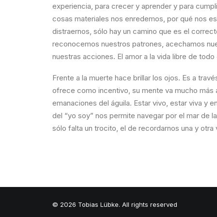
experiencia, para crecer y aprender y para cumpli
cosas materiales nos enredemos, por qué nos esfo
distraernos, sólo hay un camino que es el correc
reconocemos nuestros patrones, acechamos nuest
nuestras acciones. El amor a la vida libre de todo 
Frente a la muerte hace brillar los ojos. Es a trav
ofrece como incentivo, su mente va mucho más al
emanaciones del águila. Estar vivo, estar viva y
del “yo soy” nos permite navegar por el mar de 
sólo falta un trocito, el de recordarnos una y ot
© 2026 Tobias Lübke. All rights reserved