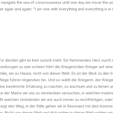
navigate the sea of consciousness until one day we move the univer
her again and again: “I am one with everything and everything is 
ür die/den gibt es kein zurück mehr. Ein flammendes Herz sucht nac
n verborgen zu sein scheint führt die Kriegerin/den Krieger auf ein
ilie, ein zu Hause, nicht von dieser Welt. Es ist der Blick zu den
e Wege führen nirgendwo hin. Und so wählt die Kriegerin, der Krie
ne bestimmte Erfahrung zu machen, zu wachsen und zu lernen und
cke der Matrix wir uns zu verstecken versuchen, in welchen materi
it welchen Umständen wir uns auch immer zu rechtfertigen, oder
 zeigt den Weg, in der Stille gehen wir in Resonanz mit dem kosm
. Nicht von dieser Welt und dich mitten in dieser Welt wählen wir