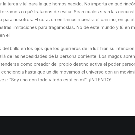
r la tarea vital para la que hemos nacido. No importa en qué rin
rzamos o qué tratamos de evitar. Sean cuales sean las circunsta
to para nosotros. El corazón en llamas muestra el camino, en qu
ras limitaciones para tragárnoslas. No de este mundo y tú en m
en el
és del brillo en los ojos que los guerreros de la luz fijan su inten
lá de las necesidades de la persona corriente. Los magos abren
 entenderse como creador del propio destino activa el poder perso
la conciencia hasta que un día movamos el universo con un movi
ra vez: “Soy uno con todo y todo está en mí”. ¡INTENTO!