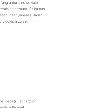
ung unter eine soziale
ntiales beraubt. Es ist nun
eiter unser „inneres Haus“
glücklich zu sein.
. Jede(r) ist herzlich
eitlich flexibel