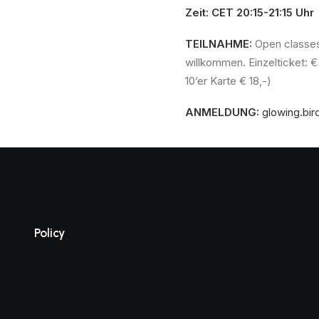
Zeit: CET 20:15-21:15 Uhr
TEILNAHME:
Open classes 
willkommen. Einzelticket: € 
10’er Karte € 18,-)
ANMELDUNG:
glowing.bi
Policy