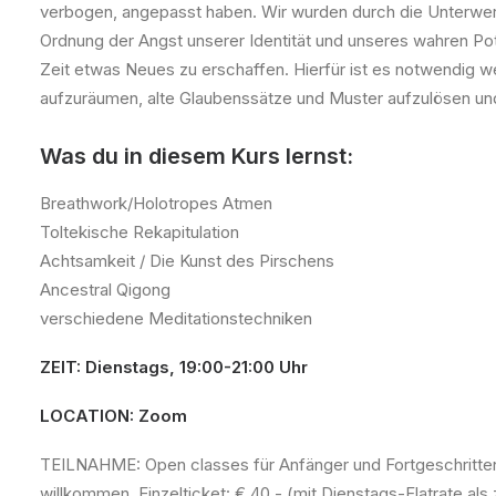
verbogen, angepasst haben. Wir wurden durch die Unterwerf
Ordnung der Angst unserer Identität und unseres wahren Pote
Zeit etwas Neues zu erschaffen. Hierfür ist es notwendig w
aufzuräumen, alte Glaubenssätze und Muster aufzulösen und 
Was du in diesem Kurs lernst:
Breathwork/Holotropes Atmen
Toltekische Rekapitulation
Achtsamkeit / Die Kunst des Pirschens
Ancestral Qigong
verschiedene Meditationstechniken
ZEIT: Dienstags, 19:00-21:00 Uhr
LOCATION: Zoom
TEILNAHME: Open classes für Anfänger und Fortgeschrittene
willkommen. Einzelticket: € 40,- (mit Dienstags-Flatrate als z